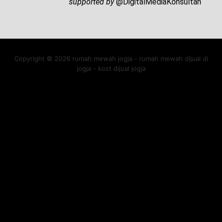
supported by
@DigitalMediaKonsultan
Copyright © 2026 rumah mewah jogja - rumah mewah dijual di
jogja - kost dijual jogja