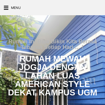
MENU
Rumah Ini Bisa Bikin Kita Berasa
Liburan Setiap Hari ... !
RUMAH MEWAH
JOGJA DENGAN
LAHAN LUAS
AMERICAN STYLE
DEKAT KAMPUS UGM