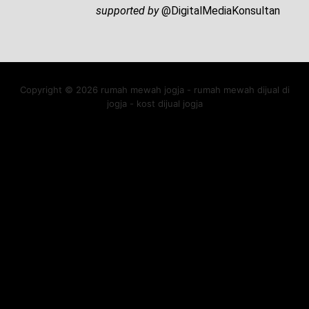
supported by
@DigitalMediaKonsultan
Copyright © 2026 rumah mewah jogja - rumah mewah dijual di
jogja - kost dijual jogja